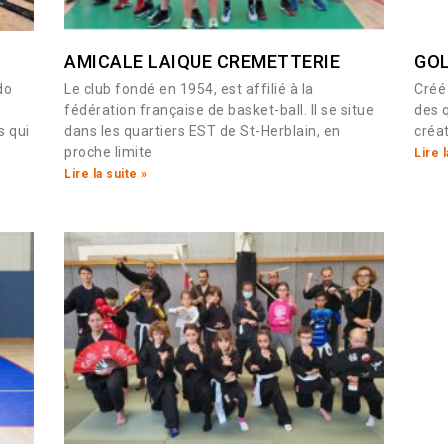
AMICALE LAIQUE CREMETTERIE
GOL
do
Le club fondé en 1954, est affilié à la
Créé
fédération française de basket-ball. Il se situe
des q
s qui
dans les quartiers EST de St-Herblain, en
créat
proche limite
Lire l
Lire la suite »