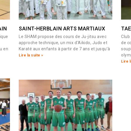
AIN
SAINT-HERBLAIN ARTS MARTIAUX
TAE
ique
Le SHAM propose des cours de Ju-jitsu avec
Club
approche technique, un mix d’Aïkido, Judo et
de c
u en
Karaté aux enfants à partir de 7 ans et jusqu’à
soupl
olym
Lire la suite »
Lire l