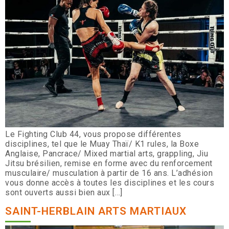
Le Fighting Club 44, vous propose différentes
disciplines, tel que le Muay Thaï/ K1 rules, la Boxe
Anglaise, Pancrace/ Mixed martial arts, grappling, Jiu
Jitsu brésilien, remise en forme avec du renforcement
musculaire/ musculation à partir de 16 ans. L’adhésion
vous donne accès à toutes les disciplines et les cours
sont ouverts aussi bien aux […]
SAINT-HERBLAIN ARTS MARTIAUX